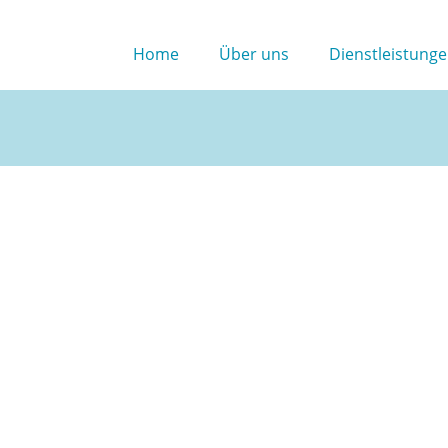
Home
Über uns
Dienstleistung
Ihrer persönlichen Daten sehr ernst. Wir behandeln Ihre