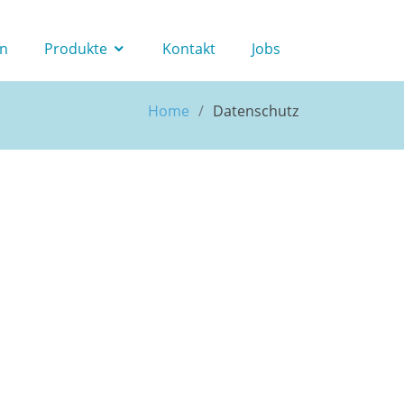
en
Produkte
Kontakt
Jobs
Home
Datenschutz
 personenbezogenen Daten vertraulich und